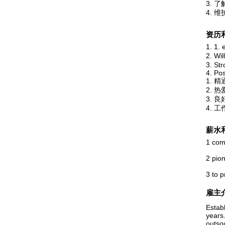
3.
4.
资历
1. 1.
2. Wi
3. St
4. Pos
1. 
2. 
3.
4.
薪水
1 comf
2 pion
3 to 
雇主
Estab
years
outso