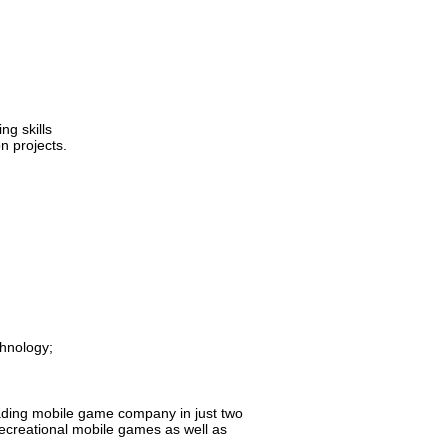
ng skills
on projects.
chnology;
ading mobile game company in just two
recreational mobile games as well as