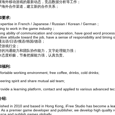
 了解海外移动游戏的最新动态，竞品数据分析等工作；
 维护海外合作渠道，建立新的合作关系；
和要求:
 expertise in French / Japanese / Russian / Korean / German；
lling to work in the game industry；
rong ability of communication and cooperation, have good word processi
itive attitude toward the job, have a sense of responsibility and timing 
精通法语/日语/俄语/韩国/德语；
热爱游戏行业；
 良好的沟通能力和团队协作能力，文字处理能力强；
 工作态度积极，节奏把握能力强，认真负责。
和福利:
ortable working environment, free coffee, drinks, cold drinks;
eering spirit and share mutual aid team;
provide a learning platform, contact and applied to various advanced te
介绍:
lished in 2010 and based in Hong Kong, iFree Studio has become a le
. As a premier game developer and publisher, we develop high quality 
urce and publish games globally.