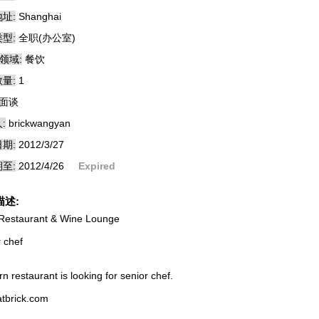
址:
Shanghai
型:
全职(办公室)
领域:
餐饮
量:
1
面谈
:
brickwangyan
期:
2012/3/27
至:
2012/4/26
Expired
描述:
 Restaurant & Wine Lounge
r chef
n restaurant is looking for senior chef.
tbrick.com