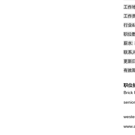
工作地
工作类
行业&
职位数
薪水:
联系人
更新日
有效期
职位
Brick
senio
wester
www.a