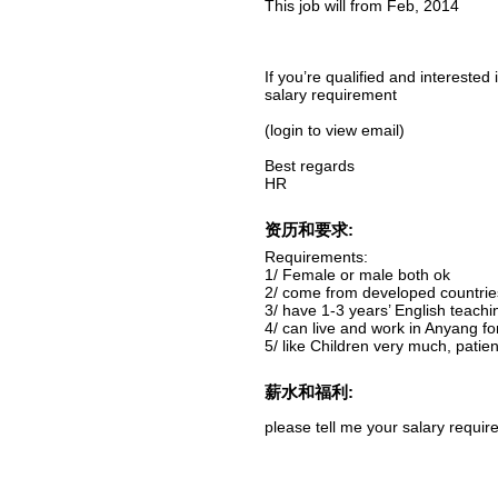
This job will from Feb, 2014
If you’re qualified and interested 
salary requirement
(login to view email)
Best regards
HR
资历和要求:
Requirements:
1/ Female or male both ok
2/ come from developed countrie
3/ have 1-3 years’ English teach
4/ can live and work in Anyang fo
5/ like Children very much, patien
薪水和福利:
please tell me your salary requir