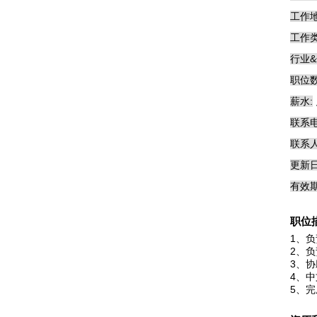
工作地
工作类
行业&
职位数
薪水:
联系电
联系人
更新日
有效期
职位
1、
2、
3、
4、
5、