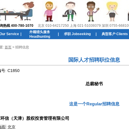
线 400-780-1070
北京 010-64217250 上海 021-51039379 深圳 0755-66810
外籍猎头服务
r Service
|
|
求职 Jobseeking
|
典型客户 Clients
Headhunting
置:
首页
> 招聘信息
国际人才招聘职位信息
编号:
C1850
总裁秘书
这是一个Regular招聘信息
:
环信（天津）股权投资管理有限公司
点:
北京