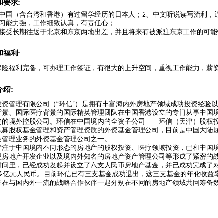
和要求:
在中国（含台湾和香港）有过留学经历的日本人；2、中文听说读写流利，通
学习能力强，工作细致认真，有责任心；
能接受长期往返于北京和东京两地出差，并且将来有被派驻东京工作的可能
和福利:
保险福利完备，可办理工作签证，有很大的上升空间，重视工作能力，薪
介绍:
投资管理有限公司（“环信”）是拥有丰富海内外房地产领域成功投资经验
背景、国际医疗背景的国际精英管理团队在中国香港设立的专门从事中国
资的境外控股公司。环信在中国境内的全资子公司——环信（天津）股权
私募股权基金管理和资产管理资质的外资基金管理公司，目前是中国大陆
金管理业务的外资基金管理公司之一。
专注于中国境内不同形态的房地产的股权投资、医疗领域投资，已和中国
型房地产开发企业以及境内外知名的房地产资产管理公司等形成了紧密的
时间里，已经成功发起并设立了六支人民币房地产基金，并已成功完成了
多亿元人民币。目前环信已有三支基金成功退出，这三支基金的年化收益率分别达
正在与国内外一流的战略合作伙伴一起分别在不同的房地产领域共同筹备数