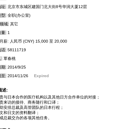
址:
北京市东城区建国门北大街8号华润大厦12层
型:
全职(办公室)
领域:
其它
量:
1
月薪: 人民币 (CNY) 15,000 至 20,000
话:
58111719
:
覃春桃
期:
2014/9/25
至:
2014/11/26
Expired
描述:
负责与日本合作的医疗机构以及其他日方合作单位的对接；
负责来访的接待、商务随行和口译；
协助安排总裁及高管团队的日本行程；
中文和日文的资料翻译；
完成总裁交办的各项其他任务。