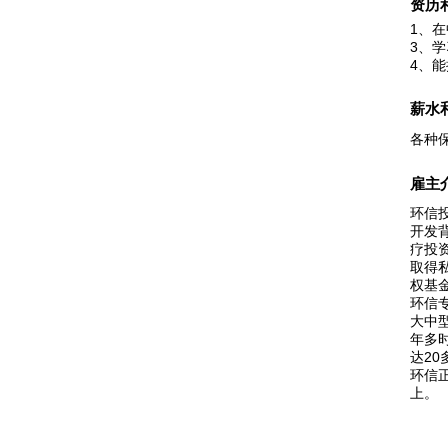
资历
1、
3、
4、
薪水
各种
雇主
环信
开发
疗投
取得
权基
环信
大中
年多
达20
环信
上。