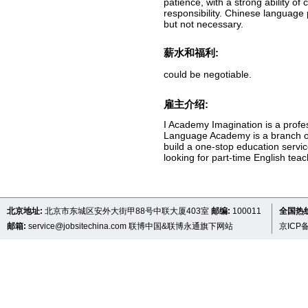
patience, with a strong ability o
responsibility. Chinese language
but not necessary.
薪水和福利:
could be negotiable.
雇主介绍:
I Academy Imagination is a profe
Language Academy is a branch of 
build a one-stop education serv
looking for part-time English te
北京地址:
北京市东城区安外大街甲88号中联大厦403室
邮编:
100011
全国热线 
邮箱:
service@jobsitechina.com
联博中国&联博永通旗下网站
京ICP备