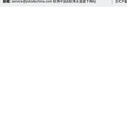
邮箱:
service@jobsitechina.com
联博中国&联博永通旗下网站
京ICP备