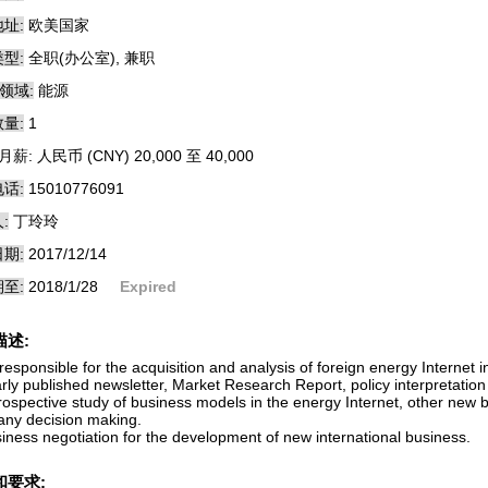
址:
欧美国家
型:
全职(办公室), 兼职
领域:
能源
量:
1
月薪: 人民币 (CNY) 20,000 至 40,000
话:
15010776091
:
丁玲玲
期:
2017/12/14
至:
2018/1/28
Expired
描述:
responsible for the acquisition and analysis of foreign energy Internet 
rly published newsletter, Market Research Report, policy interpretation
prospective study of business models in the energy Internet, other new 
ny decision making.
siness negotiation for the development of new international business.
和要求: