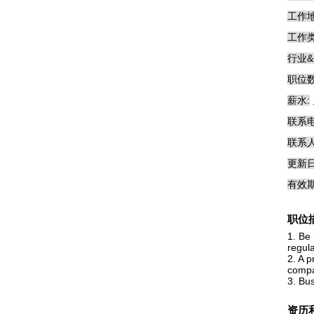
工作地
工作类
行业&
职位数
薪水:
联系电
联系人
更新日
有效期
职位
1. Be 
regula
2. A 
compa
3. Bu
资历