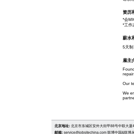
资历
*会M
*工
薪水
5天制
雇主
Found
repai
Our t
We emp
partne
北京地址:
北京市东城区安外大街甲88号中联大厦4
邮箱:
service@jobsitechina.com
联博中国&联博