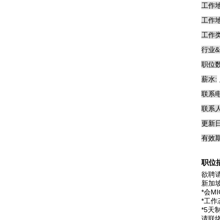
工作地
工作地
工作类
行业&
职位数
薪水:
联系电
联系人
更新日
有效期
职位
欲聘
新加坡
*会M
*工
*5天
请联络