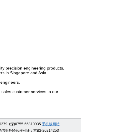
ty precision engineering products,
rs in Singapore and Asia.
 engineers.
r sales customer services to our
9379, (深)0755-66810935
手机版网站
信业务经营许可证：京B2-20214253