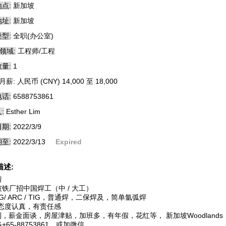
点:
新加坡
址:
新加坡
型:
全职(办公室)
领域:
工程师/工程
量:
1
月薪: 人民币 (CNY) 14,000 至 18,000
话:
6588753861
:
Esther Lim
期:
2022/3/9
至:
2022/3/13
Expired
描述:
请
铁厂招中国焊工（中 / 大工）
IG/ ARC / TIG，普通焊，二保焊及，简单氩弧焊
作态度认真，有责任感
制，薪金面谈，房屋津贴，加班多，有年假，花红等， 新加坡Woodlands
+65-88753861，或加微信