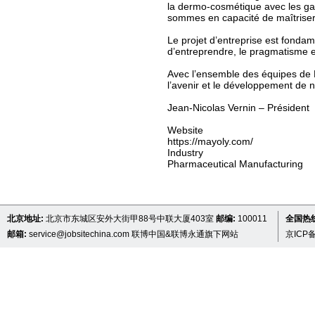
la dermo-cosmétique avec les ga
sommes en capacité de maîtriser
Le projet d’entreprise est fondam
d’entreprendre, le pragmatisme et
Avec l’ensemble des équipes de 
l’avenir et le développement de n
Jean-Nicolas Vernin – Président
Website
https://mayoly.com/
Industry
Pharmaceutical Manufacturing
北京地址:
北京市东城区安外大街甲88号中联大厦403室
邮编:
100011
全国热线 
邮箱:
service@jobsitechina.com
联博中国&联博永通旗下网站
京ICP备