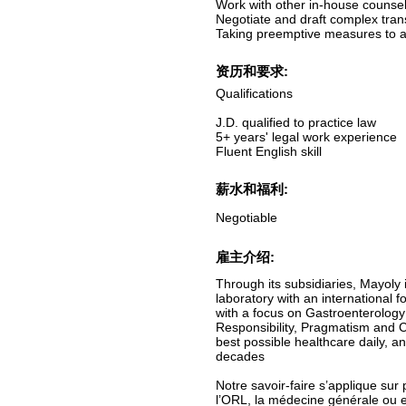
Work with other in-house counsel
Negotiate and draft complex tra
Taking preemptive measures to avo
资历和要求:
Qualifications
J.D. qualified to practice law
5+ years' legal work experience
Fluent English skill
薪水和福利:
Negotiable
雇主介绍:
Through its subsidiaries, Mayoly
laboratory with an international f
with a focus on Gastroenterology
Responsibility, Pragmatism and Ca
best possible healthcare daily, 
decades
Notre savoir-faire s’applique sur 
l’ORL, la médecine générale ou 