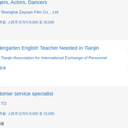
ers, Actors, Dancers
Shanghai Zeyuan Film Co. , Ltd.
月薪: 人民币 (CNY) 8,000 至 30,000
dergarten English Teacher Needed in Tianjin
ianjin Association for International Exchange of Personnel
 面谈
omer service specialist
 TG
月薪: 人民币 (CNY) 8,000 至 15,000
西亚