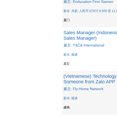
雇主: Enducation First Xiamen
薪水: 月薪: 人民币 (CNY) 9,500 至 11,
厦门
Sales Manager (Indonesia
Sales Manager)
雇主: T&C& International
薪水: 面谈
其它
(Vietnamese) Technology
Someone from Zalo APP
雇主: Fly Home Network
薪水: 面谈
越南