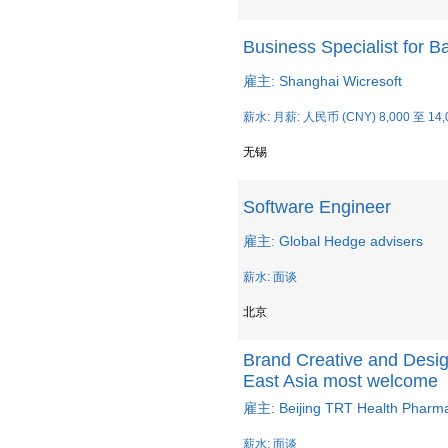
Business Specialist for 
雇主: Shanghai Wicresoft
薪水: 月薪: 人民币 (CNY) 8,000 至 14,
无锡
Software Engineer
雇主: Global Hedge advisers
薪水: 面谈
北京
Brand Creative and Desi
East Asia most welcome
雇主: Beijing TRT Health Pharma
薪水: 面谈