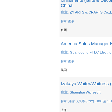
Ornaments (Gifts & Decor
China
雇主: ZY ARTS & CRAFTS Co.,L
薪水: 面谈
台州
America Sales Manager 
雇主: Guangdong FTEC Electric 
薪水: 面谈
美国
Izakaya Waiter/Wai
雇主: Shanghai Wicresoft
薪水: 月薪: 人民币 (CNY) 5,000 至 10,
上海