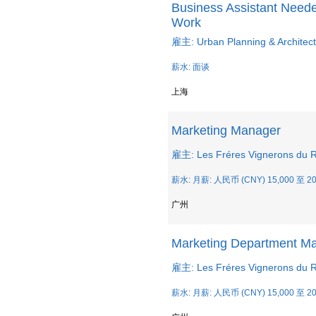
Business Assistant Need
Work
雇主: Urban Planning & Architectu
薪水: 面谈
上海
Marketing Manager
雇主: Les Fréres Vignerons
薪水: 月薪: 人民币 (CNY) 15,000 至 20
广州
Marketing Department M
雇主: Les Fréres Vignerons
薪水: 月薪: 人民币 (CNY) 15,000 至 20