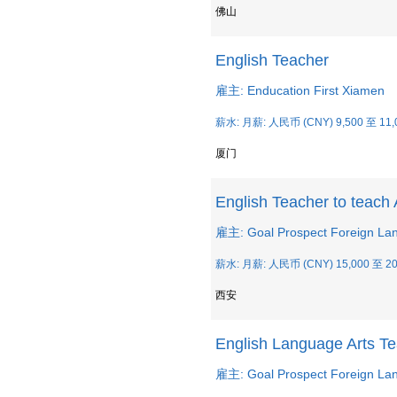
佛山
English Teacher
雇主: Enducation First Xiamen
薪水: 月薪: 人民币 (CNY) 9,500 至 11,
厦门
English Teacher to teach
雇主: Goal Prospect Foreign La
薪水: 月薪: 人民币 (CNY) 15,000 至 20
西安
English Language Arts T
雇主: Goal Prospect Foreign La