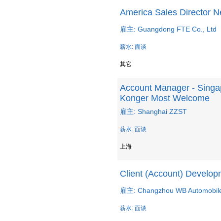
America Sales Director 
雇主: Guangdong FTE Co., Ltd
薪水: 面谈
其它
Account Manager - Singa
Konger Most Welcome
雇主: Shanghai ZZST
薪水: 面谈
上海
Client (Account) Develo
雇主: Changzhou WB Automobile 
薪水: 面谈