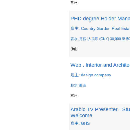
常州
PHD degree Holder Mana
雇主: Country Garden Real Esta
薪水: 月薪: 人民币 (CNY) 30,000 至 50
佛山
Web , Interior and Archit
雇主: design company
薪水: 面谈
杭州
Arabic TV Presenter - Stu
Welcome
雇主: GHS