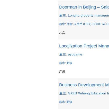
Doorman in Beijing – Sa
雇主: Longhu property manage
薪水: 月薪: 人民币 (CNY) 10,000 至 12
北京
Localization Project Man
雇主: eyugame
薪水: 面谈
广州
Business Development M
雇主: GXLB Xuhang Education In
薪水: 面谈