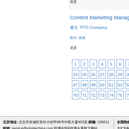
北京
Content Marketing Manag
雇主: PTG Company
薪水: 面谈
北京
1
2
3
4
5
6
24
25
26
27
28
29
3
47
48
49
50
51
52
5
70
71
72
73
74
75
7
北京地址:
北京市东城区安外大街甲88号中联大厦403室
邮编:
100011
全国热线 
邮箱:
service@jobsitechina.com
联博中国&联博永通旗下网站
京ICP备