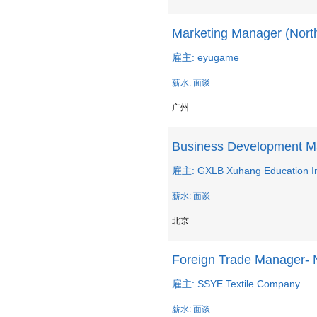
Marketing Manager (Nort
雇主: eyugame
薪水: 面谈
广州
Business Development Ma
雇主: GXLB Xuhang Education In
薪水: 面谈
北京
Foreign Trade Manager- N
雇主: SSYE Textile Company
薪水: 面谈