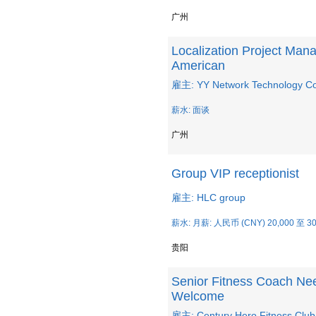
广州
Localization Project Ma
American
雇主: YY Network Technology Co.
薪水: 面谈
广州
Group VIP receptionist
雇主: HLC group
薪水: 月薪: 人民币 (CNY) 20,000 至 30
贵阳
Senior Fitness Coach Nee
Welcome
雇主: Century Hero Fitness Club