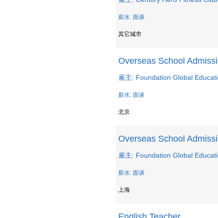
薪水: 面谈
其它城市
Overseas School Admiss
雇主: Foundation Global Educat
薪水: 面谈
北京
Overseas School Admiss
雇主: Foundation Global Educat
薪水: 面谈
上海
English Teacher