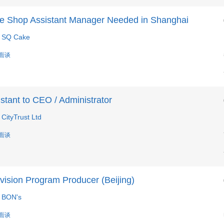
e Shop Assistant Manager Needed in Shanghai
 SQ Cake
 面谈
stant to CEO / Administrator
CityTrust Ltd
 面谈
vision Program Producer (Beijing)
 BON's
 面谈