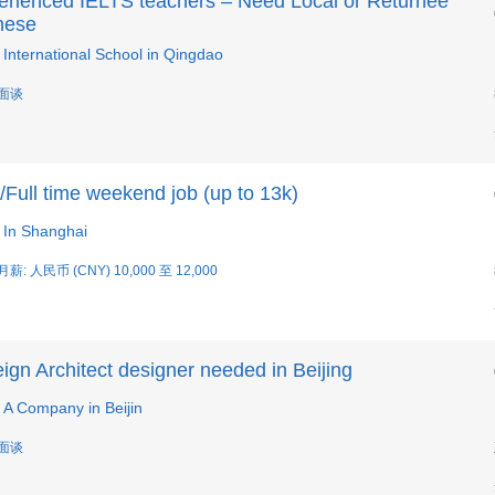
erienced IELTS teachers – Need Local or Returnee
nese
International School in Qingdao
 面谈
/Full time weekend job (up to 13k)
In Shanghai
月薪: 人民币 (CNY) 10,000 至 12,000
ign Architect designer needed in Beijing
A Company in Beijin
 面谈