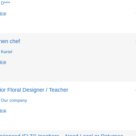
D****
 面谈
hen chef
Kartel
 面谈
or Floral Designer / Teacher
Our company
 面谈