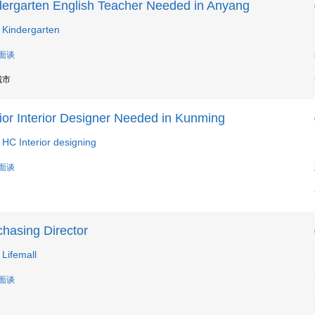
dergarten English Teacher Needed in Anyang
Kindergarten
 面谈
城市
ior Interior Designer Needed in Kunming
HC Interior designing
 面谈
chasing Director
Lifemall
 面谈