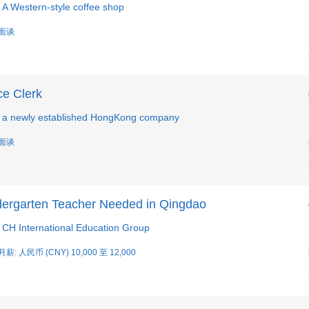
A Western-style coffee shop
 面谈
ce Clerk
a newly established HongKong company
 面谈
dergarten Teacher Needed in Qingdao
CH International Education Group
月薪: 人民币 (CNY) 10,000 至 12,000