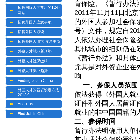
育保险。《暂行办法》共
招聘国际人才常用的12个
2011年11月11
网站
的外国人参加社会保险
招聘外国人注意事项
号）文件，规定自20
招聘外国人必读
人依法办理社会保险
招聘外国人-前期注意事项
其他城市的细则仍在
外籍人才就业新形势
《暂行办法》和具体
外籍人才社保缴纳
尤其是对外资企业在
外籍人才就业趋势
响。
Finding Job in China
一、参保人员范围
外国人才的薪资设定方法
依法获得《外国人就
2013.9
证件和外国人居留证
About us
就业的非中国国籍的
Find Job in China
二、参保时间
暂行办法明确用人单
其办理社会保险登记；