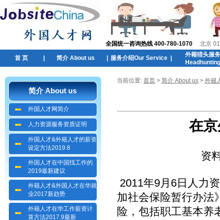
全国统一咨询热线 400-780-1070
北京 01
外籍猎头服
首 页
|
简介 About us
|
服务介绍Our Service
|
Headhuntin
当前位置:
首页
>
简介 About us
>
外籍
简介 About us
外国人才网简介
在京
人力资源服务资质证明
外国人才&外籍人才的薪资
设定方法2019.8
资料
外国人才在中国找工作的
2019最新建议
2011年9月6日人
外籍人才&外国人才在华就
业2017新趋势
加社会保险暂行办法
外籍人才在华工作薪资计
险，包括职工基本养
算方法2017.9最新