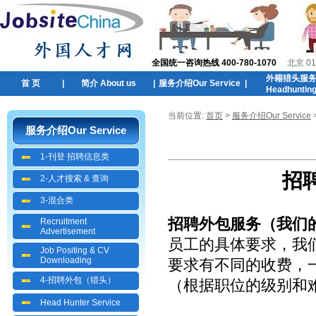
全国统一咨询热线 400-780-1070
北京 01
外籍猎头服
首 页
|
简介 About us
|
服务介绍Our Service
|
Headhuntin
当前位置:
首页
>
服务介绍Our Service
服务介绍Our Service
1-刊登 招聘信息类
招
2-人才搜索 & 查询
3-混合类
招聘外包服务（我们
Recruitment
Advertisement
员工的具体要求，我
Job Positing & CV
Downloading
要求有不同的收费，一
4-招聘外包（猎头）
（根据职位的级别和
Head Hunter Service