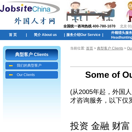
全国统一咨询热线 400-780-1070
北京 01
外籍猎头服
首 页
|
简介 About us
|
服务介绍Our Service
|
Headhuntin
当前位置:
首页
>
典型客户 Clients
>
Our
典型客户 Clients
我们的典型客户
Some of Ou
Our Clients
(从2005年起，外
才咨询服务，以下仅罗
投资 金融 财富