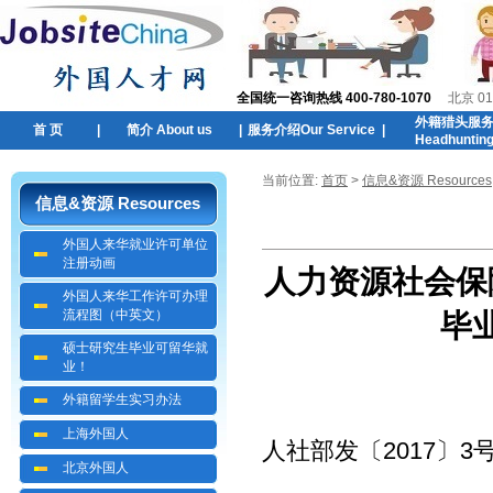
全国统一咨询热线 400-780-1070
北京 01
外籍猎头服
首 页
|
简介 About us
|
服务介绍Our Service
|
Headhuntin
当前位置:
首页
>
信息&资源 Resources
信息&资源 Resources
外国人来华就业许可单位
注册动画
人力资源社会保
外国人来华工作许可办理
流程图（中英文）
毕
硕士研究生毕业可留华就
业！
外籍留学生实习办法
上海外国人
人社部发〔2017〕3
北京外国人