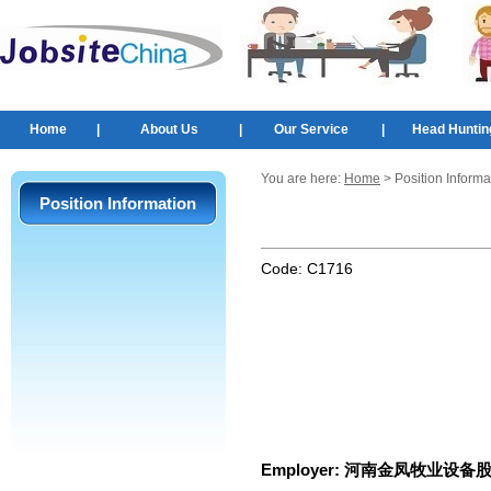
Home
|
About Us
|
Our Service
|
Head Huntin
You are here:
Home
> Position Informa
Position Information
Code:
C1716
Employer:
河南金凤牧业设备