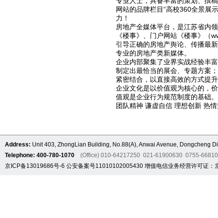
专业人士，具备丰富的策划、撰稿
网站的品牌栏目“高校360全景
力！
房地产全媒体平台，是江苏省内领
《楼事》、门户网站《楼事》（www
引导正确的房地产舆论、传播最
专业的房地产类新媒体。
企业内部聚集了业界实战经验丰
制定出最恰当的展会、专题方案
紧密结合，以直接高效的方式提升
企业文化是以价值观为核心的，
值观是企业行为规范制度的基础。
团队精神 谦虚自信 理想创新 热情
Address:
Unit 403, ZhongLian Building, No.88(A), Anwai Avenue, Dongcheng Dis
Telephone: 400-780-1070
(Office) 010-64217250 021-61900630 0755-6681
京ICP备13019686号-6
公安备案号11010102005430
增值电信业务经营许可证：京B2