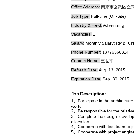
Office Address:
南京市玄武区玄武大
Job Type:
Full-time (On-Site)
Industry & Field:
Advertising
Vacancies:
1
Salary:
Monthly Salary: RMB (CN
Phone Number:
13776560314
Contact Name:
王世平
Refresh Date:
Aug. 13, 2015
Expiration Date:
Sep. 30, 2015
Job Description:
1、Participate in the architecture
work.
2、Be responsible for the relativ
3、Complete the design, develop a
allocation.
4、Cooperate with test team to p
5、Cooperate with project enginee