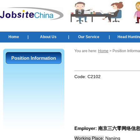
Home
|
About Us
|
Our Service
|
Head Huntin
You are here:
Home
> Position Informa
Position Information
Code:
C2102
Employer:
南京三六零网络信
Working Place:
Nanjing