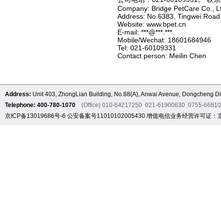
Company: Bridge PetCare Co., L
Address: No.6383, Tingwei Road,
Website: www.bpet.cn
E-mail: ***@***.***
Mobile/Wechat: 18601684946
Tel: 021-60109331
Contact person: Meilin Chen
Address:
Unit 403, ZhongLian Building, No.88(A), Anwai Avenue, Dongcheng Dis
Telephone: 400-780-1070
(Office) 010-64217250 021-61900630 0755-6681
京ICP备13019686号-6
公安备案号11010102005430
增值电信业务经营许可证：京B2