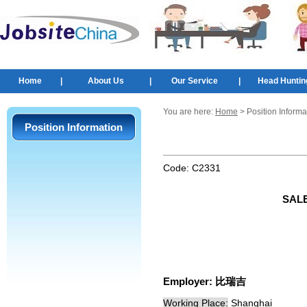
Home
|
About Us
|
Our Service
|
Head Huntin
You are here:
Home
> Position Informa
Position Information
Code:
C2331
SAL
Employer:
比瑞吉
Working Place:
Shanghai