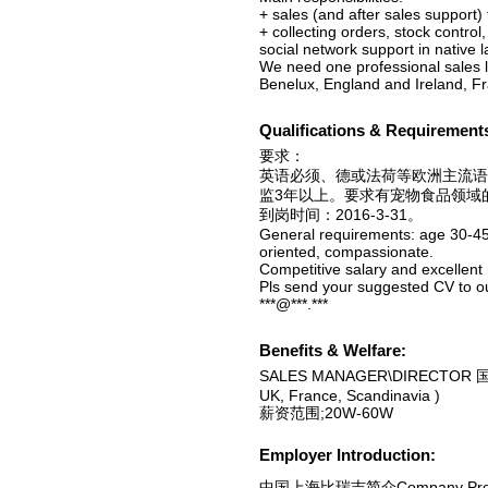
+ sales (and after sales support)
+ collecting orders, stock control
social network support in native 
We need one professional sales le
Benelux, England and Ireland, F
Qualifications & Requirement
要求：
英语必须、德或法荷等欧洲主流语
监3年以上。要求有宠物食品领域
到岗时间：2016-3-31。
General requirements: age 30-45 
oriented, compassionate.
Competitive salary and excellent
Pls send your suggested CV to ou
***@***.***
Benefits & Welfare:
SALES MANAGER\DIRECTOR 国际/各
UK, France, Scandinavia )
薪资范围;20W-60W
Employer Introduction:
中国上海比瑞吉简介Company Profile 