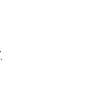
y.
er.