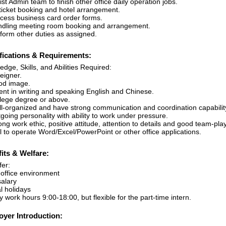
ist Admin team to finish other office daily operation jobs.
 ticket booking and hotel arrangement.
ocess business card order forms.
ndling meeting room booking and arrangement.
rform other duties as assigned.
fications & Requirements:
dge, Skills, and Abilities Required:
eigner.
od image.
uent in writing and speaking English and Chinese.
llege degree or above.
ll-organized and have strong communication and coordination capabilit
going personality with ability to work under pressure.
ong work ethic, positive attitude, attention to details and good team-play
ll to operate Word/Excel/PowerPoint or other office applications.
its & Welfare:
fer:
office environment
salary
al holidays
 work hours 9:00-18:00, but flexible for the part-time intern.
yer Introduction: