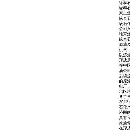
缘泰
缘泰
家主
缘泰
该石
公司又
吨芳
缘泰
原油
供气
以炼
形成
在中
油公
后续
的原
电厂
治区
备了
201
石化
济圈
具有
原油
在形