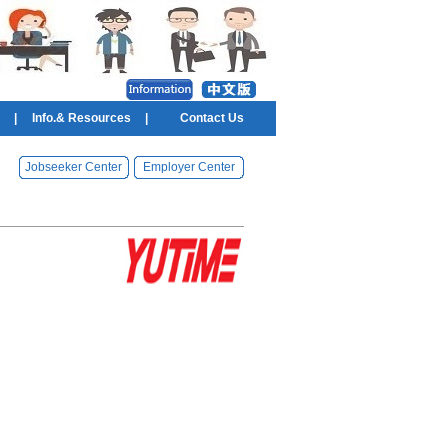
|
Info.& Resources
|
Contact Us
Jobseeker Center
Employer Center