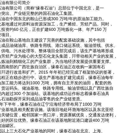
石油有限公司简介
石油有限公司（简称“缘泰石油”）总部位于中国北京，是一
业突出、产业链完整的跨国石油化工集团。
石油在中国东北的鞍山已形成300 万吨/年的原油加工能力。
化基地通过对原料油资源深加工，生产烯烃、芳烃产品。同时，
投资约60 亿元，正在扩建600 万吨炼化一体、年产150 万
烃项目。
石油在鞍山基地自主建设了完善的配套基础设施，其中包括
及成品油储油库、铁路专用线、港口储运系统、输油管线、供水、
、供电、污水处理等。整体项目全部完成后，该生产基地将形成
油芳烃产业为核心的大型石化龙头集团，幵带动相关产业的发展，
从炼油到精细化工的产业集群，为当地经济发展提供重要支撑。
国西南部的广西壮族自治区，缘泰石油正在收购一家国有石
司幵进行改造和扩产。2015 年年初已经完成了框架协议的签署，
流程正在稳步进行中。该生产基地改扩建完成后，缘泰石油每年
油加工能力将达到1000 万吨，拥有自主开发的油田，配套的热
、货运码头、储油基地、铁路专用线、输油管线以及广西壮族自
境内超过300 个加油站。该基地的成功运作标志着缘泰石油具
从石油勘探开采到成品油零售的全产业链资质。
3 年下半年，缘泰石油在辽宁沿海经济带布局了1000 万吨
产业基地及相关配套设施。该项目地处环渤海地区以及东北亚经
的关键位置，毗邻国家一类口岸，资源禀赋优良，交通发达便利，
良好的区位优势。缘泰石油正在该基地附近港口建设400 万吨
储油罐区。
成以上三大石化产业基地的同时，缘泰石油在北京、上海、