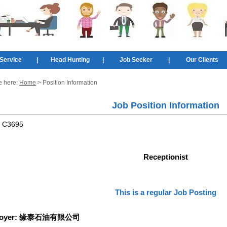
Service
|
Head Hunting
|
Job Seeker
|
Our Clients
e here:
Home
> Position Information
Job Position Information
:
C3695
Receptionist
This is a regular Job Posting
oyer:
缘泰石油有限公司