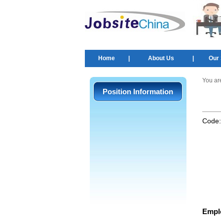
Home
|
About Us
|
Our 
You ar
Position Information
Code
Empl