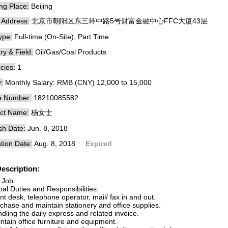
ng Place:
Beijing
e Address:
北京市朝阳区东三环中路5号财富金融中心FFC大厦43层
ype:
Full-time (On-Site), Part Time
ry & Field:
Oil/Gas/Coal Products
cies:
1
:
Monthly Salary: RMB (CNY) 12,000 to 15,000
e Number:
18210085582
ct Name:
杨女士
sh Date:
Jun. 8, 2018
tion Date:
Aug. 8, 2018
Expired
escription:
 Job
pal Duties and Responsibilities:
nt desk, telephone operator, mail/ fax in and out.
chase and maintain stationery and office supplies.
dling the daily express and related invoice.
ntain office furniture and equipment.