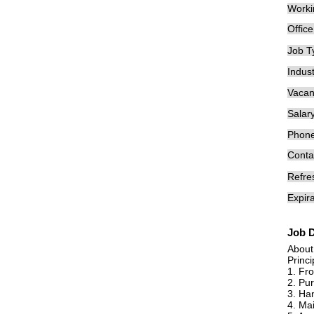
Worki
Offic
Job T
Indust
Vacan
Salary
Phon
Conta
Refre
Expira
Job D
About
Princi
1. Fro
2. Pur
3. Han
4. Mai