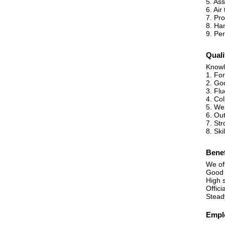
5. Ass
6. Air
7. Pr
8. Ha
9. Pe
Quali
Knowle
1. For
2. Go
3. Fl
4. Co
5. We
6. Out
7. Str
8. Ski
Benef
We of
Good 
High 
Offici
Steady
Emplo