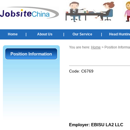
Home
|
About Us
|
Our Service
|
Head Huntin
You are here:
Home
> Position Informa
Position Information
Code:
C6769
Employer:
EBISU LA2 LLC