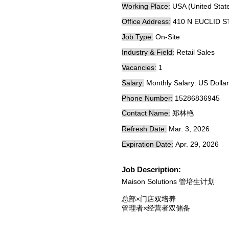
Working Place:
USA (United Stat
Office Address:
410 N EUCLID 
Job Type:
On-Site
Industry & Field:
Retail Sales
Vacancies:
1
Salary:
Monthly Salary: US Dolla
Phone Number:
15286836945
Contact Name:
郑林艳
Refresh Date:
Mar. 3, 2026
Expiration Date:
Apr. 29, 2026
Job Description:
Maison Solutions 管培生计划
总部×门店双培养
管理者×经营者双储备