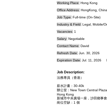
Working Place:
Hong Kong
Office Address:
HongKong, Chin
Job Type:
Full-time (On-Site)
Industry & Field:
Legal, Mobile/
Vacancies:
1
Salary:
Negotiable
Contact Name:
David
Refresh Date:
Jun. 30, 2026
Expiration Date:
Jul. 11, 2026
Job Description:
法務專員（香港）
薪水計畫：30-40k
辦公室：New Town Central Plaza, 
Hong Kong
新城市中央廣場一座，沙田鄉事會路
崗位空缺：1 個