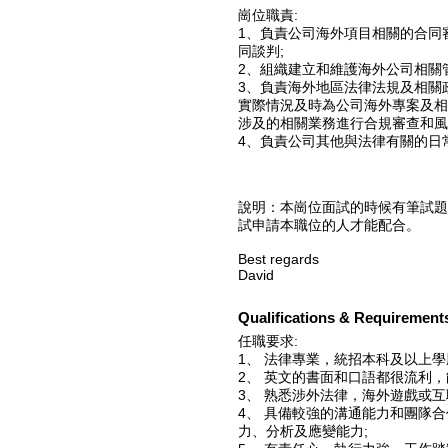
崗位職責:
1、負責公司海外項目相關的合同
同談判;
2、組織建立和維護海外公司相關
3、負責海外地區法律法規及相關
實際情況及時為公司海外專案及相
涉及的相關業務進行合規審查和風
4、負責公司其他與法律有關的日
說明：本崗位面試的時候有筆試題
試申請本職位的人才能配合。
Best regards
David
Qualifications & Requirement
任職要求:
1、 法律專業，統招本科及以上學歷
2、 英文的書面和口語都很流利
3、 熟悉涉外法律，海外遊戲或
4、 具備較強的溝通能力和團隊
力、分析及應變能力;