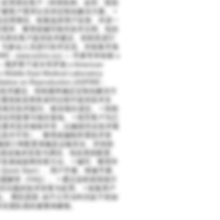
 处理潜在客户（科研机构、诊所、医院
解客户需求以支持定制化解决方案。 •
品试用测试、收集临床用户反馈、并进一
料需求、整理或编写相关技术文档、包括
告。 • 为潜在客户提供技术建议、协助其进行
、与参会人员进行技术交流、并收集市场
ESHRE - www.eshre.eu) — 丹麦哥本哈根 o
ru/en) — 俄罗斯下诺夫哥罗德 o American
Middle East Medical Laboratory
tive on Reproduction (ASPIRE -
• 为客户提供技术建议、协助最终确定定制化解决方
方案投标及商务谈判过程中提供技术支
关技术疑问、推动项目成交。 • 协助
同签署与项目落地。 • 指导客户为已
全要求及存储条件等，以确保符合技术规
证及许可等）、整理或编制所需技术资
、确保订单配置准确及运输安全、并协助
成仪器设备的安装与调试、包括系统配置、
及基础故障排查方法。 • 编写、整理并
ick Start）、用户手册、维修手册、
题解答（FAQ）。 • 通过远程或现场方
关问题的技术排查与处理。 • 收集用户
 离职原因: 由于公司当时仍处于初创
所在团队因此被整体解散。