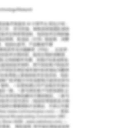
echnology/Network
设备开发提供 AI 计算平台 职位介绍：
持工作、并与市场、销售及研发团队保持
化公司技术文档管理流程、包括技术文档的编
运营商、机顶盒（STB）制造商、消费
系、包括白皮书、产品数据手册
南、技术教程及常见问题解答（FAQ）、以支持
优化技术文档内容、提高文档的清晰度、
发团队之间的邮件沟通、在线讨论及远程会
队提供的技术资料、用于回应客户的技术
在不同语言和区域市场中的本地化与翻译
公司在各类线上渠道的技术交流活动、包括
场推广技术能力与专业影响力提供支持与
致性。 • 负责协调公司产品相关市场与
一致。 • 参与潜在客户与研发团队之
支持定制化解决方案的制定。 • 参与
的技术介绍与演示（包括应用场景及示例
参加部分重要国际行业展会、代表公司展
w.communicasia.com) — 新加
nal Broadcasting Convention (IBC -
s Show (NAB - www.nabshow.com) —
om) — 南非开普敦。 离职原因: 受市场长期低迷及新