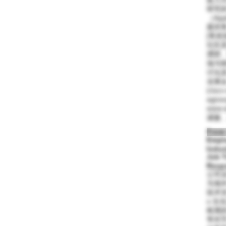
研究
（Ap
题排
[售
社区
调研
场与
讨论
业展会
(risc
agice
www
调整
From:
Empl
Indus
Job T
Respo
公司
为海
技术
o 
检测的
争对