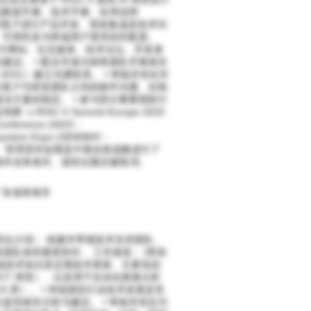
品数据手册、技术手册、应用说明
、以支持客户进行产品开发、系统集成及技术问
、可用性及与终端用户需求的匹配度。
官方网站、社交媒体、技术论坛、开发者
议。 • 配合市场与销售团队开展相关
OC）建立沟通联系。 • 审核并优化市
在客户与研发团队之间的邮件沟通、在线
方案的制定。 • 参与部分重要国际行
C-V Summit Europe 2025
Conference (AGIC -
ystem Expo (SEMIBAY -
创阶段、管理层对短期及中期业务战略进行了
海外业务相关、该职位随后被取消。
- 中国广东省珠海市
职位介绍： 组建并带领技术支持团队、
队保持紧密协作。 工作描述： [售前
础技术知识及定期技术更新、主要包括:
CT 类型）、以及用于自动化精液分析
III 类）。 • 持续跟踪行业技术发展及竞
供相关分析与建议。 • 审核并优化与