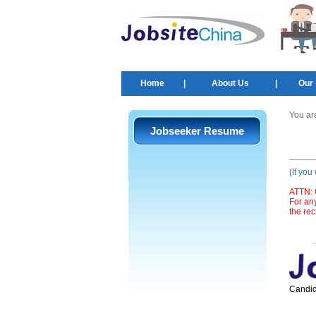
Home
|
About Us
|
Our 
You ar
Jobseeker Resume
(If you
ATTN: O
For an
the rec
Candid