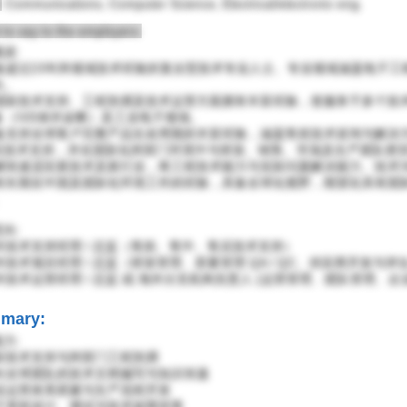
:
Communications, Computer Science, Electrical/electronic eng.
 to say to the employers:
述:
 具备超过23年跨领域技术经验的复合型技术专业人士、专业领域涵盖电子
向。
 在国际技术支持、工程协调及技术运营方面拥有丰富经验，曾服务于多个
备（IVD体外诊断）及工业电子领域。
 具备支持全球客户完整产品生命周期的丰富经验，涵盖售前技术咨询与解
后技术支持，并在国际化跨部门环境中与研发、销售、市场及生产团队密
 能够快速适应新技术及新行业，将工程技术能力与实际问题解决能力、技
 具有长期在中国及国际化环境工作的经验，具备全球化视野，期望在具有
。
向:
海外技术支持经理 / 总监（售前、售中、售后技术支持）
海外技术项目经理 / 总监（研发管理、质量管理 QA / QC、供应商开发与
海外技术运营经理 / 总监 或 海外分支机构负责人 (运营管理、团队管理、企
mary:
力:
国际技术支持与跨部门工程协调
 面向全球团队的技术文档编写与知识传递
工业运营体系搭建与生产流程开发
电子系统设计、测试与技术故障排查