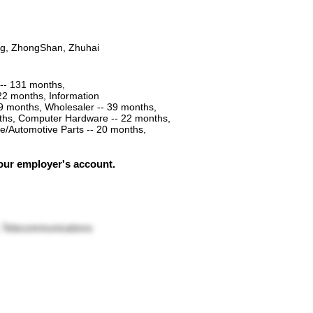
g, ZhongShan, Zhuhai
 -- 131 months,
22 months, Information
9 months, Wholesaler -- 39 months,
nths, Computer Hardware -- 22 months,
e/Automotive Parts -- 20 months,
your employer's account.
, Telecommunications