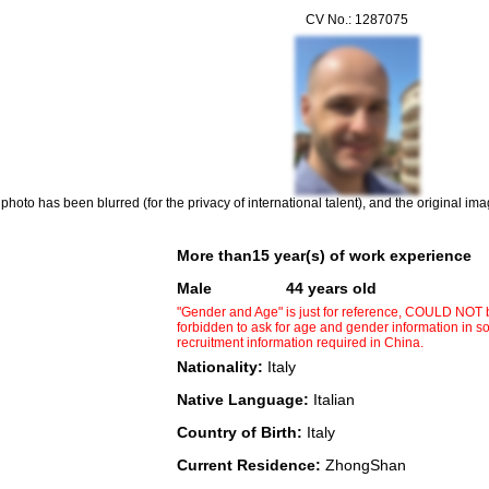
CV No.:
1287075
photo has been blurred (for the privacy of international talent), and the original
More than15
year(s) of work experience
Male
44
years old
"Gender and Age" is just for reference, COULD NOT be
forbidden to ask for age and gender information in so
recruitment information required in China.
Nationality:
Italy
Native Language:
Italian
Country of Birth:
Italy
Current Residence:
ZhongShan