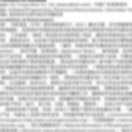
oyer:
ALi Corporation Co. Ltd. (www.alitech.com) - 中国广东省珠海市
try:
Software/Programming, Electronics/Semiconductor, Information T
itle:
海外技术文档与技术沟通经理
nsibilities & Achievement:
务： 为机顶盒（STB）提供系统级芯片（SoC）解决方案，并为智能家居
并带领团队、负责海外市场售前及售后阶段的技术文档管理与技术沟通支
作。 工作描述： [售前 / 售后技术文档管理] • 制定、规范并持续优
评审、更新及交付、以向客户提供高质量技术资料。客户群体包括付费电视
企业及智能家居解决方案提供商。 • 编写、审核并维护完整的技术文档体
tasheet）、技术手册、应用说明（Application Notes）、参考指
进行产品开发、系统集成及技术问题排查。 • 收集并分析客户反馈、不断
性以及与终端用户需求的匹配度。 [售后技术沟通支持] • 参与客户与研
协助准确理解并有效处理客户提出的技术支持需求。 • 审核并优化研发团
请求、以提升内容的清晰度与可理解性。 • 负责协调技术文档及相关资料
、确保技术信息的准确性与一致性。 [售前技术沟通支持] • 关注并参与
网站、社交媒体、技术论坛、群组讨论及问答平台等、并为公司在全球市
。 • 审核并优化市场及销售资料、确保技术内容的准确性、清晰度及整体一
资料在不同语言及区域市场中的本地化与翻译工作、确保技术信息表达准确且
邮件沟通、在线讨论及远程会议、协助解答早期技术咨询、并收集关键需求以
海外客户拜访（波兰、意大利、法国、阿根廷、墨西哥）、支持公司产品
）、协助回应客户反馈、并进一步深入了解客户需求以优化解决方案。 • 
产品、与参会人员进行技术交流，并收集市场与行业信息: o CommunicAsia (ww
onvergence India (www.convergenceindia.org) — 印度新德里 o Internatio
show.ibc.org) — 荷兰阿姆斯特丹 o National Association of Broadcaster
维加斯 o AfricaCom (www.africatechfestival.com/africac