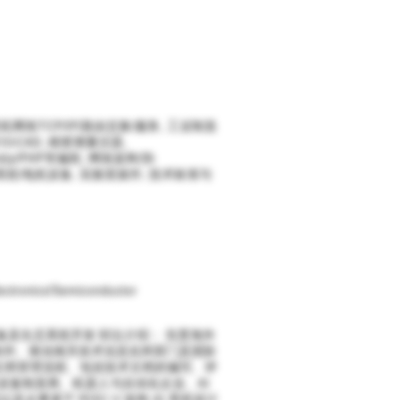
络TCP/IP/路由交换/服务, 工业制造
OrCAD, 精密测量仪器,
ssembly/PHP等编程, 网络架构/协
伏系统/电机设备, 实验室操作, 技术标准与
lectronics/Semiconductor
、设备及生态系统开发 职位介绍： 负责海外
协作、推动相关技术信息在跨部门及国际
术文档管理流程、包括技术文档的编写、评
设备制造商、机器人与自动化企业、AI
从事基于 RISC-V 架构 AI 系统设计