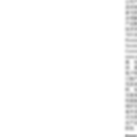
公司
及经
参与
步理
产品数
技术
与行业信
Russi
Socie
Commu
www
案、
持、
客户
订购
范及
料、
完善
性能
维护完
备件清
式为用
在产
阶段
From: