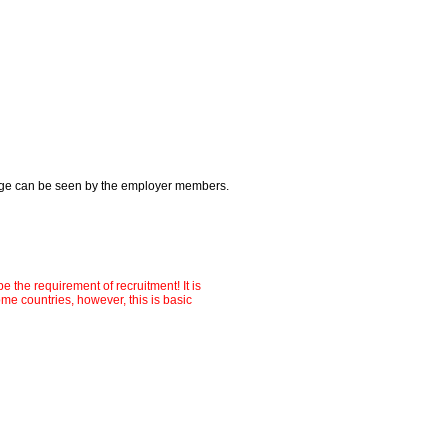
 image can be seen by the employer members.
 the requirement of recruitment! It is
me countries, however, this is basic