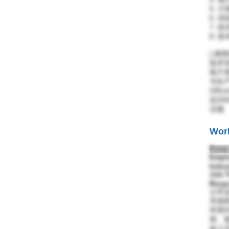
5.
6. 
7.
8. 
{ 精
技术
电子系
与生产
Offi
议/D
法规
Wor
From:
Empl
Indus
Job T
Respo
公司业
市场
环境
审、
嵌入式