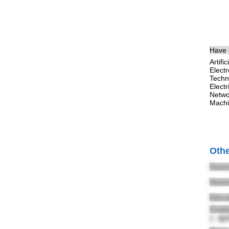
Have 
Artif
Elect
Techn
Elect
Netwo
Machi
Othe
Desir
Desir
Educa
Gradua
2. 伽