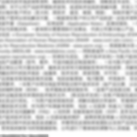
产品相关的市场及销售资料、确保技术内容的准确性、清晰度及专业性。 •
销商）关于公司产品的早期技术咨询、促进技术信息的准确沟通、并深入了
部分海外客户拜访（意大利、西班牙、捷克、泰国、韩国）、协助开展产
解客户需求以优化解决方案。 • 根据潜在客户对公司产品的进一步技术资
据手册（Datasheet）、应用说明（Application Notes）及测试报
评估与采购决策。 • 参加部分重要国际行业展会、代表公司展示核心产品
息: o European Society of Human Reproduction & Embryology (
an Association of Human Reproduction (RAHR - www.conf.rahr.
ty for Reproductive Medicine (ASRM - www.asrm.org) — 美国新奥尔良 o 
nity (MEDLAB - www.medlabme.com) — 阿联酋迪拜 o Asia Pacific Initia
.aspire-reproduction.org) — 菲律宾马尼拉。 [售中技术支持] 
包括产品配置（型号、配件、可选功能及定制选项等）。 • 在与客户进行
通过突出公司方案在技术、服务及支持等方面相较竞争对手的优势，并解答相
明确合同中的技术条款（如服务、技术支持、质保范围、许可等）、以促进合
产品准备安装场地及相关设施、包括设备摆放、电力配置、环境条件、安
使用要求。 • 在客户办理当地监管审批过程中提供支持（如产品注册、认
包括物料清单（BOM）、技术规格及测试报告等。 • 监督产品包装过程
海外运输及报关所需的技术相关文件。 [售后技术支持] • 在客户现场完
验证及运行优化。 • 为用户提供现场培训，讲解仪器的日常操作、常规维护
整的技术文档、作为用户长期参考资料、包括: o 仪器类: 快速入门指南（Qu
单及常见问题解答（FAQ） o 试剂类: 实验室操作流程（SOP）及常见问
户提供技术支持、包括: o 仪器设备的维护、故障排查及维修 o 试剂盒相
品使用过程中的反馈及改进建议、并整理后反馈给研发团队以支持产品优化。
、受突发的财务与经营困难影响、公司进行了整体组织调整与人员缩减、
 Oct/2014 To: Dec/2022