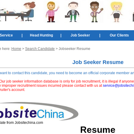
Service
|
Head Hunting
|
Job Seeker
|
Our Clients
e here:
Home
>
Search Candidate
> Jobseeker Resume
Job Seeker Resume
 want to contact this candidate, you need to become an official corporate member a
ur job seeker information database is only for job recruitment, it is illegal if anyone
y improper recruitment issues incurred please contact with us at
service@jobsitech
ruiter's account.
ate from Jobsitechina.com
Resume