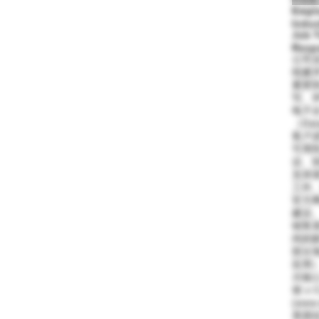
Empl
Indus
Job T
Respo
公司业
组建
紧密协
写、
电子
（Da
客户
可用
议、
支持
工作
官方
建议
销售
间的
部分
应用
示核心
坡 o C
(www.
美国拉斯