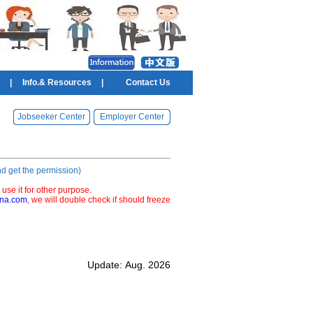
|
Info.& Resources
|
Contact Us
Jobseeker Center
Employer Center
nd get the permission)
 use it for other purpose.
ina.com
, we will double check if should freeze
Update:
Aug. 2026