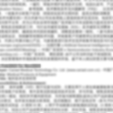
的高校与科研机构。 • 编写、审核并维护各类技术文档、包括白皮书、产
plication Notes）、参考指南、技术教程及常见问题解答（FAQ）
查。 • 收集并分析客户反馈、持续优化技术文档内容、提高文档的清晰度
前技术沟通支持] • 关注并参与公司在各类线上渠道的技术交流活动、包括
及问答平台等，并为公司在全球市场推广技术能力与专业影响力提供支持与建
、联络及后续跟进工作、与行业关键意见领袖（KOL）及关键意见消费者（K
销售相关资料、确保技术内容的准确性、清晰度及整体一致性。 • 参与潜
及远程会议、协助解答初期技术问题、并收集客户关键需求以支持定制化解决
、代表公司展示核心产品、与参观者进行技术交流并收集市场信息与行业洞察: o RIS
v-europe.org/summit/2025) — 法国巴黎 o Artificial General Intelligence 
xpo.com/AGICMeeting) — 中国广东深圳 o Semiconductor Industry Ecos
.semibay.cn) — 中国广东深圳。 离职原因: 由于公司当时仍处于初
、决定暂缓海外市场拓展并优先发展国内市场。鉴于本人岗位职责主要与
 Feb/2023 To: Nov/2024
oyer:
Cariad Medical Technology Co. Ltd. (www.cariad.com.cn) 
try:
Medical Products & Equipment
itle:
海外技术支持经理
nsibilities & Achievement:
业务： 体外诊断（IVD）医疗仪器与试剂，主要应用于人类生殖健康检测 
外市场客户在售前、售中及售后阶段提供技术支持、并与市场、销售及研发团
支持] • 规划、组织并开展内部培训、为市场与销售团队提供公司产品的基
生化分析仪、化学发光免疫分析系统、流式细胞仪、精子染色仪等（多为 PO
相关试剂盒（II 类和 III 类） o 用于手动精液分析检测的试剂盒（II 类和 
手产品、结合公司产品优势开展技术对比分析、并向市场、销售及研发团队提