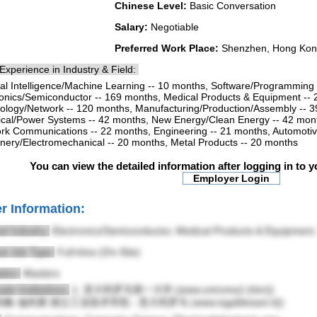
Chinese Level:
Basic Conversation
Salary:
Negotiable
Preferred Work Place:
Shenzhen, Hong Kon
Experience in Industry & Field:
icial Intelligence/Machine Learning -- 10 months, Software/Programming
ronics/Semiconductor -- 169 months, Medical Products & Equipment -- 
ology/Network -- 120 months, Manufacturing/Production/Assembly -- 3
rical/Power Systems -- 42 months, New Energy/Clean Energy -- 42 mo
rk Communications -- 22 months, Engineering -- 21 months, Automotiv
nery/Electromechanical -- 20 months, Metal Products -- 20 months
You can view the detailed information after logging in to 
r Information:
ed Industry:
Electronics/Semiconductor, Medical Products & Equipment
ed Job Type:
Full-time (On-Site)
tion:
Masters
te Institutions:
1. 意大利罗马第一大学 (www.uniroma1.it/en))
利略·伽利莱 国立工业技术学院 - 意大利罗马 (www.isgalileisani.it))