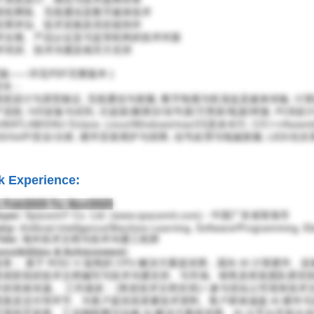
 计算机网络、无线通信及数字媒体技术
供应商评估、技术采购及供应链协作
 技术合规、产品认证及与监管机构的技术对接
技术培训、技术沟通及相关方支持
简版——详见PDF完整版本 }
专长：
统设计与原型验证, 无线通信与射频, 数字电视与机顶盒及媒体传输, 计算机网
流程, IVD设备与试剂, 示波器/频谱仪/信号源/万用表/电源/焊接, PCB设计
ce/MATLAB/GNU Octave, Linux/Windows/macOS及命令行, C/C++/A
NS/VoIP/安全/分析, 硬件安装维护与排障, 信号处理与电磁射频, LED/光
k Experience:
 Feb/2025 To: Nov/2025
oyer:
SpacemiT Co. Ltd. (www.spacemit.com) - 中国广东省珠海市
try:
Artificial Intelligence/Machine Learning, Software/Programming, E
itle:
海外技术文档与技术沟通工程师
nsibilities & Achievement:
务： 基于 RISC-V 架构的 CPU 解决方案提供商，面向 AI 计算硬件
售前阶段的技术文档编写与技术沟通支持、与市场、销售及研发团队密切
中的有效传递。 工作描述： [售前技术文档支持] • 参与优化公司现有技
更新及交付等环节、为客户提供高质量技术资料。客户群体涵盖 AI 硬件与
系统开发商、工业物联网与边缘 AI 解决方案提供商、AI 云平台开发企业以及